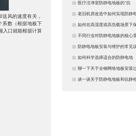
用与优化方案
医疗洁净室防静电地板的“抗
菌”与“导电”双性能如何协同实
老旧机房改造中如何实现防静
送风的速度有关，
以一个系数（根据地板下
现？
地板的无缝升级？
如何在高湿度或高负载场景下
水堂视频入口就能根据计算
障防静电地板性能？
不同行业对防静电地板的核心
求有何差异？
防静电地板安装与维护的常见
区
如何科学选择适合的防静电地
板？
聊一下关于全钢网络地板安装
程中注意哪些事项？
谈一谈关于防静电地板和抗静
地板有什么不同区别？