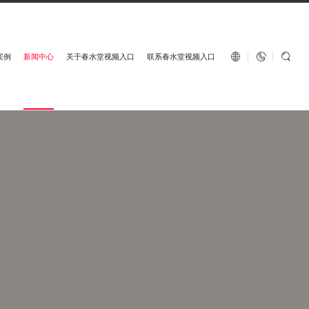
English


案例
新闻中心
关于春水堂视频入口
联系春水堂视频入口
春水堂视频入口地板服务热线：