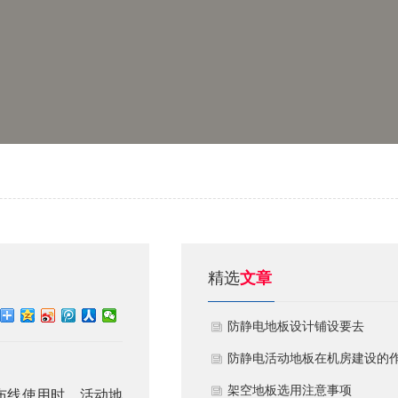
精选
文章
​防静电地板设计铺设要去
​防静电活动地板在机房建设的
用
​架空地板选用注意事项
用时，活动地