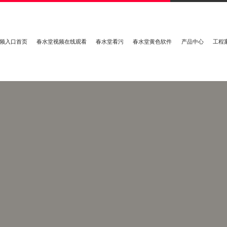
频入口首页
春水堂视频在线观看
春水堂看污
春水堂黄色软件
产品中心
工程