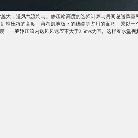
，送风气流均与。静压箱高度的选择计算与房间总送风量和
即可得到静压箱的高度。再考虑地板下的线缆等占用的面积，乘
高度，一般静压箱内送风风速应不大于2.5m/s为宜。这样春