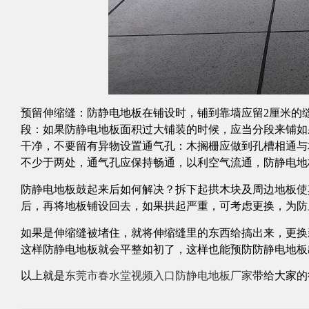
预留伸缩缝：防静电地板在铺设时，铺到靠墙应留2厘米的缝
段：如果防静电地板面积过大铺装的时候，应当分段来
干净，不要留有异物设置通气孔：木搁栅应做到孔槽相通
不少于两处，通气孔应保持畅通，以利空气流通，防静电地
防静电地板鼓起来后如何解决？拆下起拱木块及周边地板使其通风散气
后，再将地板铺设回去，如果拱起严重，可考虑更换，
如果是伸缩缝被堵住，就将伸缩缝里的东西给搞出来，更换新
这样防静电地板就会平整如初了，这样也能预防防静电地板出
以上就是
东莞市春水堂视频入口
防静​电地板厂家
带给大家的行业