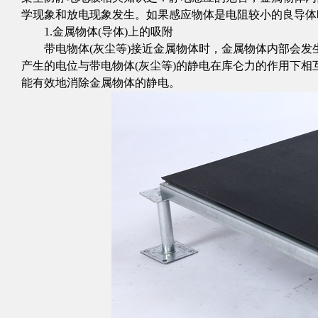
学现象和放电现象发生。如果感应物体是电阻较小的良导体时
1.金属物体(导体)上的吸附
带电物体(灰尘等)接近金属物体时，金属物体内部会发生静电
产生的电位与带电物体(灰尘等)的静电在库仑力的作用下相互吸引
能有效地消除金属物体的静电。