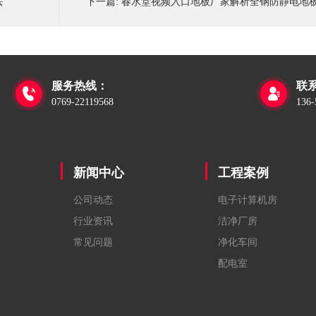
法
下一篇:
春水堂视频入口地板厂家解析全钢防静电地
服务热线：
联系


0769-22119568
136-
新闻中心
工程案例
公司动态
电子计算机房
行业资讯
洁净厂房
常见问题
净化车间
配电室