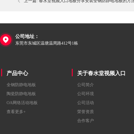
上一篇:
春水堂视频入口地板分享安装全钢防静电地板的方
公司地址：

东莞市东城区温塘温周路412号1栋
产品中心
关于春水堂视频入口
全钢防静电地板
公司简介
陶瓷防静电地板
公司环境
OA网络活动地板
公司活动
查看更多+
荣誉资质
合作客户