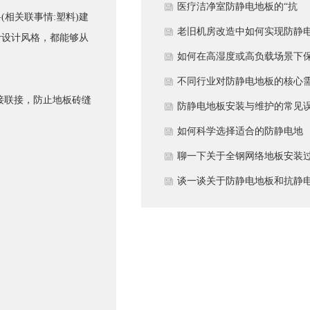
用与优化方案
医疗洁净室防静电地板的“抗
(相关联事情:塑料)建
菌”与“导电”双性能如何协同实
老旧机房改造中如何实现防静
计设计风格，都能够从
现？
地板的无缝升级？
如何在高湿度或高负载场景下
障防静电地板性能？
不同行业对防静电地板的核心
拼接联接，防止地板砖缝
求有何差异？
防静电地板安装与维护的常见
区
如何科学选择适合的防静电地
板？
聊一下关于全钢网络地板安装
程中注意哪些事项？
谈一谈关于防静电地板和抗静
地板有什么不同区别？